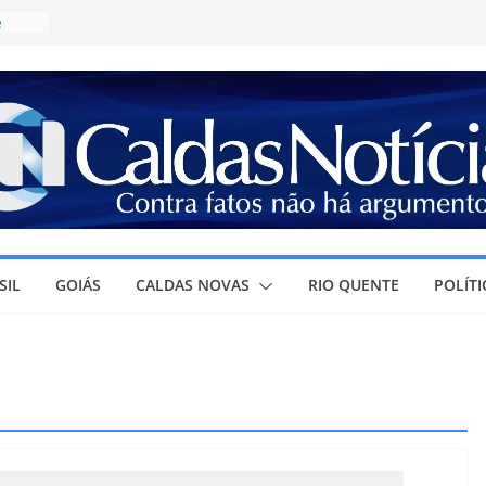
e
ícia
a
R$
irma
olar e
ura à
SIL
GOIÁS
CALDAS NOVAS
RIO QUENTE
POLÍTI
r
ra o