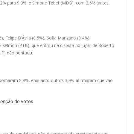
,2% para 9,3%; e Simone Tebet (MDB), com 2,6% (antes,
, Felipe D’Ávila (0,5%), Sofia Manzano (0,4%),
re Kelmon (PTB), que entrou na disputa no lugar de Roberto
(UP) não pontuou.
somaram 8,9%, enquanto outros 3,9% afirmaram que vão
lista de candidatos não é apresentada previamente aos