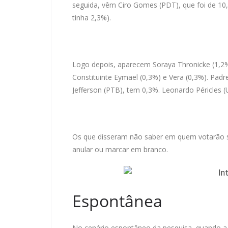
seguida, vêm Ciro Gomes (PDT), que foi de 10
tinha 2,3%).
Logo depois, aparecem Soraya Thronicke (1,2%)
Constituinte Eymael (0,3%) e Vera (0,3%). Pad
Jefferson (PTB), tem 0,3%. Leonardo Péricles 
Os que disseram não saber em quem votarão 
anular ou marcar em branco.
Espontânea
No cenário espontâneo da pesquisa, quando a 