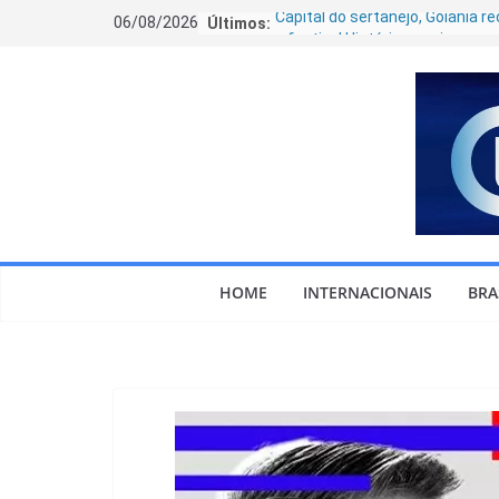
06/08/2026
Últimos:
Capital do sertanejo, Goiânia r
o festival Histórias, maior enco
de gerações da música sertan
Pedro Sales oficializa candidat
Deputado Federal ao lado de R
Caiado e defende levar modelo
gestão de Goiás para o Brasil
Goiás lidera ranking nacional de
salário médio das praças da Pol
Militar, aponta levantamento
“Agora é ajudar meu amigo a g
no 1º turno”, diz Luiz do Carmo,
HOME
Jornal Opção, após ser definido
INTERNACIONAIS
BRA
como vice de Daniel Vilela
Câmara Municipal de Caldas N
realiza as três primeiras sess
agosto e aprova marco na edu
municipal