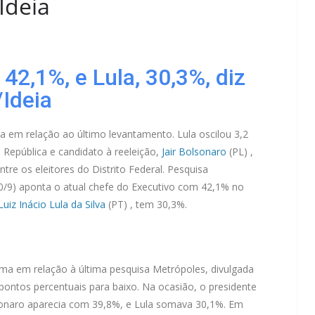
Ideia
42,1%, e Lula, 30,3%, diz
Ideia
va em relação ao último levantamento. Lula oscilou 3,2
 República e candidato à reeleição,
Jair Bolsonaro
(PL) ,
re os eleitores do Distrito Federal. Pesquisa
(20/9) aponta o atual chefe do Executivo com 42,1% no
Luiz Inácio Lula da Silva
(PT) , tem 30,3%.
ima em relação à última pesquisa Metrópoles, divulgada
 pontos percentuais para baixo. Na ocasião, o presidente
lsonaro aparecia com 39,8%, e Lula somava 30,1%. Em