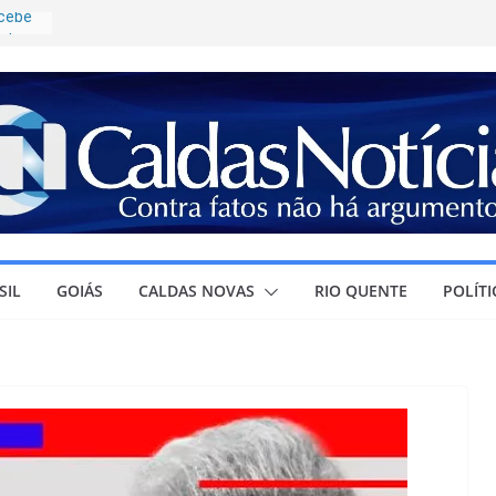
ecebe
ntro
eja
ura à
onaldo
 de
ícia
anhar
 ao
SIL
GOIÁS
CALDAS NOVAS
RIO QUENTE
POLÍTI
ovas
ões de
cação