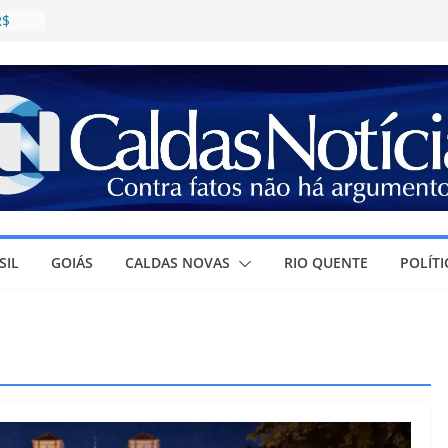
R$
daval;
as
estino
a
SIL
GOIÁS
CALDAS NOVAS
RIO QUENTE
POLÍTI