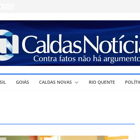
e
ícia
a
R$
irma
olar e
ura à
SIL
GOIÁS
CALDAS NOVAS
RIO QUENTE
POLÍTI
r
ra o