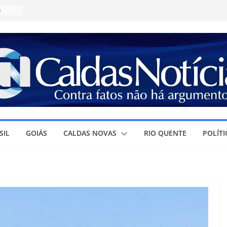
e
ícia
a
R$
irma
olar e
ura à
SIL
GOIÁS
CALDAS NOVAS
RIO QUENTE
POLÍTI
r
ra o