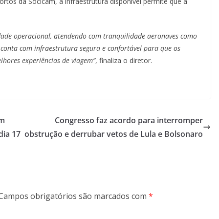
rtos da Socicam, a infraestrutura disponível permite que a
dade operacional, atendendo com tranquilidade aeronaves como
conta com infraestrutura segura e confortável para que os
elhores experiências de viagem”
, finaliza o diretor.
om
Congresso faz acordo para interromper
dia 17
obstrução e derrubar vetos de Lula e Bolsonaro
Campos obrigatórios são marcados com
*