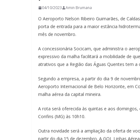
04/10/2023
Amin Brumana
O Aeroporto Nelson Ribeiro Guimarães, de Calda
porta de entrada para a maior estância hidroter
mês de novembro.
A concessionária Socicam, que administra o aer
expressivo da malha facilitará a mobilidade de q
atrativos que a Região das Águas Quentes tem a o
Segundo a empresa, a partir do dia 9 de novembr
Aeroporto Internacional de Belo Horizonte, em Co
malha aérea da capital mineira.
A rota será oferecida às quintas e aos domingos
Confins (MG) às 10h10.
Outra novidade será a ampliação da oferta de vo
partir do dia 15 de dezembro. A GOL Linhas Aérea