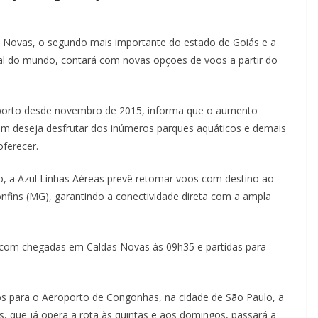
s Novas, o segundo mais importante do estado de Goiás e a
mal do mundo, contará com novas opções de voos a partir do
oporto desde novembro de 2015, informa que o aumento
uem deseja desfrutar dos inúmeros parques aquáticos e demais
ferecer.
o, a Azul Linhas Aéreas prevê retomar voos com destino ao
nfins (MG), garantindo a conectividade direta com a ampla
, com chegadas em Caldas Novas às 09h35 e partidas para
os para o Aeroporto de Congonhas, na cidade de São Paulo, a
s, que já opera a rota às quintas e aos domingos, passará a