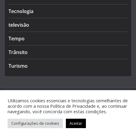
Tecnologia
televisão
Tempo
Trânsito
Turismo
Utilizamos cookies essenciais e tecnologias semelhantes de
Copyright © 2026
Caldas Notícias
. Todos os direitos
acordo com a nossa Política de Privacidade e, ao continuar
navegando, você concorda com estas condições.
reservados.
Tema:
ColorMag
por ThemeGrill. Powered by
WordPress
.
Configurações de cookies
Aceitar