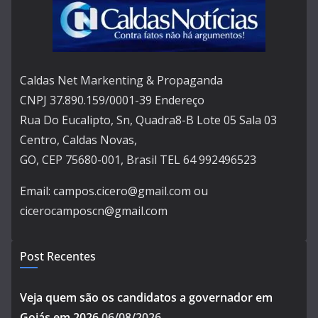
Caldas Net Markenting & Propaganda
CNPJ 37.890.159/0001-39 Endereço
Rua Do Eucalipto, Sn, Quadra8-B Lote 05 Sala 03
Centro, Caldas Novas,
GO, CEP 75680-001, Brasil TEL 64 992496523
Email: campos.cicero@gmail.com ou
cicerocamposcn@gmail.com
Post Recentes
Veja quem são os candidatos a governador em
Goiás em 2026
06/08/2026