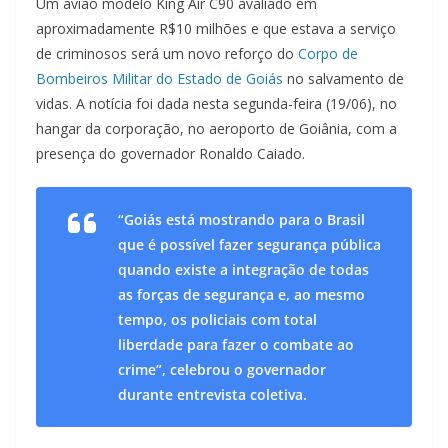
Um avião modelo King Air C90 avaliado em
aproximadamente R$10 milhões e que estava a serviço
de criminosos será um novo reforço do
Corpo de
Bombeiros Militar do Estado de Goiás
no salvamento de
vidas. A notícia foi dada nesta segunda-feira (19/06), no
hangar da corporação, no aeroporto de Goiânia, com a
presença do governador Ronaldo Caiado.
“Goiás está mostrando para o Brasil
que é possível fazer segurança pública
quando existe a integração de todas
as forças de segurança e, ao mesmo
tempo, os policiais com total
liberdade para fazer o combate ao
crime”, celebrou o governador
durante entrevista coletiva.