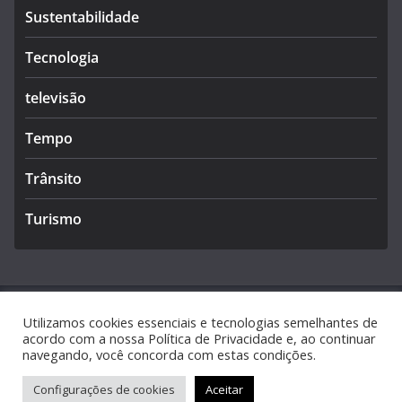
Sustentabilidade
Tecnologia
televisão
Tempo
Trânsito
Turismo
Utilizamos cookies essenciais e tecnologias semelhantes de
Copyright © 2026
Caldas Notícias
. Todos os direitos
acordo com a nossa Política de Privacidade e, ao continuar
navegando, você concorda com estas condições.
reservados.
Tema:
ColorMag
por ThemeGrill. Powered by
WordPress
.
Configurações de cookies
Aceitar