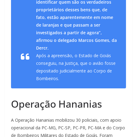
identificar quem são os verdadeiros
proprietários desses bens que, de
fato, estão aparentemente em nome
de laranjas e que passam a ser
investigados a partir de agora”,
afirmou o delegado Marcos Gomes, da
Dercr.
Após a apreensão, o Estado de Goiás
conseguiu, na Justiça, que o avião fosse
depositado judicialmente ao Corpo de
Bombeiros.
Operação Hananias
A Operação Hananias mobilizou 30 policiais, com apoio
operacional da PC-MG, PC-SP, PC-PR, PC-MA e do Corpo
de Bombeiros Militares do Estado de Goiás. Foram