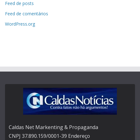
Feed de posts
Feed de comentários
WordPress.org
Caldas Net Markenting & Propaganda
CNPJ 37.890.159/0001-39 Endereço