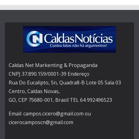
Caldas Net Markenting & Propaganda
CNPJ 37.890.159/0001-39 Endereço
Rua Do Eucalipto, Sn, Quadra8-B Lote 05 Sala 03
Centro, Caldas Novas,
GO, CEP 75680-001, Brasil TEL 64 992496523
Email: campos.cicero@gmail.com ou
cicerocamposcn@gmail.com