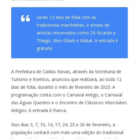
Serão 12 dias de folia com as
tradicionais marchinhas, e shows de
artistas renomados como Zé Ricardo e
Thiago, Kleo Dibah e Maluê. A entrada é
gratuita
A Prefeitura de Caldas Novas, através da Secretaria de
Turismo e Eventos, anunciou que realizará, ao todo 12
dias de folia, durante o mês de fevereiro de 2023. A
programação conta com o Carnaval Antigo, o Carnaval
das Águas Quentes e o Encontro de Clássicos Interclubes
Antigos. A entrada é franca.
Nos dias 3, 7, 10, 14, 17, 24, 25 e 26 de fevereiro, a
população contará com mais uma edição do tradicional