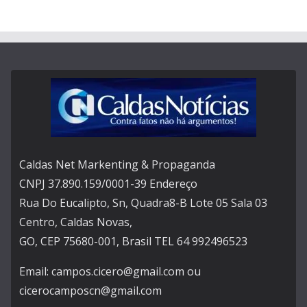
Caldas Net Markenting & Propaganda
CNPJ 37.890.159/0001-39 Endereço
Rua Do Eucalipto, Sn, Quadra8-B Lote 05 Sala 03
Centro, Caldas Novas,
GO, CEP 75680-001, Brasil TEL 64 992496523
Email: campos.cicero@gmail.com ou
cicerocamposcn@gmail.com