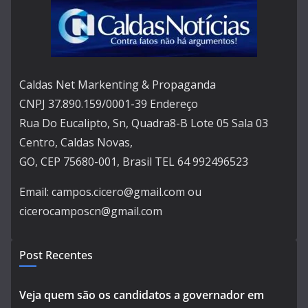
Caldas Net Markenting & Propaganda
CNPJ 37.890.159/0001-39 Endereço
Rua Do Eucalipto, Sn, Quadra8-B Lote 05 Sala 03
Centro, Caldas Novas,
GO, CEP 75680-001, Brasil TEL 64 992496523
Email: campos.cicero@gmail.com ou
cicerocamposcn@gmail.com
Post Recentes
Veja quem são os candidatos a governador em