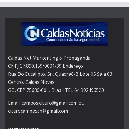
Caldas Net Markenting & Propaganda
CNPJ 37.890.159/0001-39 Endereço
Rua Do Eucalipto, Sn, Quadra8-B Lote 05 Sala 03
Centro, Caldas Novas,
GO, CEP 75680-001, Brasil TEL 64 992496523
Email: campos.cicero@gmail.com ou
cicerocamposcn@gmail.com