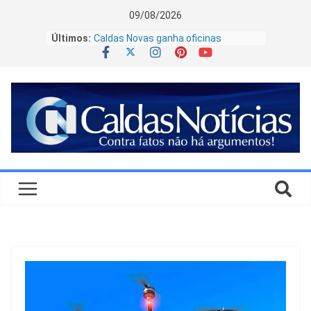
09/08/2026
Últimos:
Caldas Novas ganha oficinas
gratuitas para transformar
habilidades em renda
Educação em Caldas Novas se
fortalece com nova etapa da EJA e
curso técnico inédito
20 anos da Lei Maria da Penha:
celebrar o quê?
Goiás entra em alerta para vendaval;
veja cidades
Caldas Novas vai além das águas
termais e se consolida como destino
para saúde e bem-estar