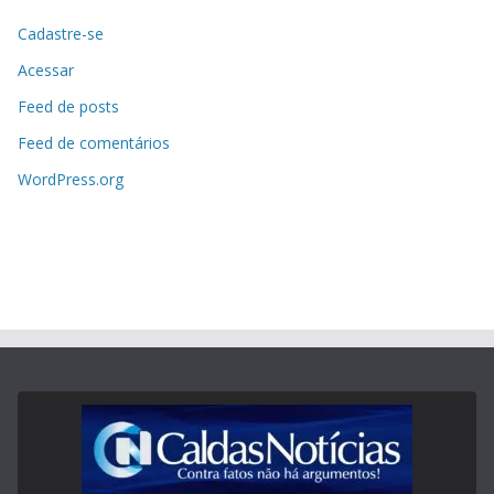
Cadastre-se
Acessar
Feed de posts
Feed de comentários
WordPress.org