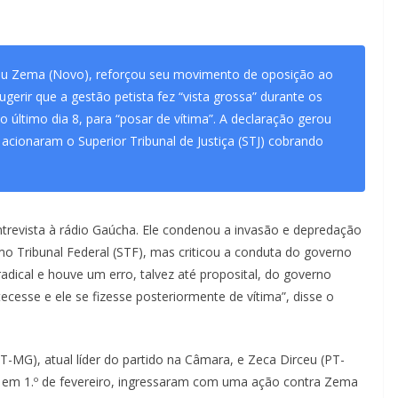
eu Zema (Novo), reforçou seu movimento de oposição ao
ugerir que a gestão petista fez “vista grossa” durante os
 último dia 8, para “posar de vítima”. A declaração gerou
cionaram o Superior Tribunal de Justiça (STJ) cobrando
ntrevista à rádio Gaúcha. Ele condenou a invasão e depredação
o Tribunal Federal (STF), mas criticou a conduta do governo
radical e houve um erro, talvez até proposital, do governo
tecesse e ele se fizesse posteriormente de vítima”, disse o
T-MG), atual líder do partido na Câmara, e Zeca Dirceu (PT-
a, em 1.º de fevereiro, ingressaram com uma ação contra Zema