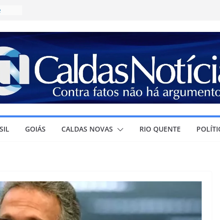
e
ícia
a
R$
irma
olar e
ura à
SIL
GOIÁS
CALDAS NOVAS
RIO QUENTE
POLÍTI
r
ra o