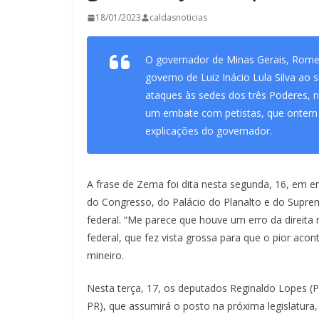
18/01/2023
caldasnoticias
O governador de Minas Gerais, Rom
governo de Luiz Inácio Lula Silva ao s
ataques às sedes dos três Poderes, no
um embate com petistas, que ontem a
explicações do governador.
A frase de Zema foi dita nesta segunda, 16, em e
do Congresso, do Palácio do Planalto e do Suprem
federal. “Me parece que houve um erro da direita 
federal, que fez vista grossa para que o pior acon
mineiro.
Nesta terça, 17, os deputados Reginaldo Lopes (P
PR), que assumirá o posto na próxima legislatur