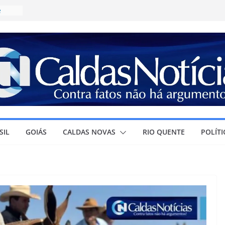
e
ícia
a
R$
irma
olar e
ura à
SIL
GOIÁS
CALDAS NOVAS
RIO QUENTE
POLÍTI
r
ra o