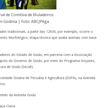
nal de Comitiva de Muladeiros
m Goiânia | Foto: ABCJPêga
dades tradicionais, a partir das 12h30, por exemplo, ocorre o
mento Morfológico, etapa técnica que avalia animais com base
ladeiros do Estado de Goiás, em parceria com a Associação
 apoio do Governo de Goiás, por meio do Programa Goyazes,
ura de Goiás (Secult).
Sociedade Goiana de Pecuária e Agricultura (SGPA), na Avenida
rso:
entido da Avenida Goiás
aça Cívica