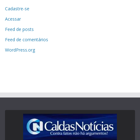
Cadastre-se
Acessar
Feed de posts
Feed de comentários
WordPress.org