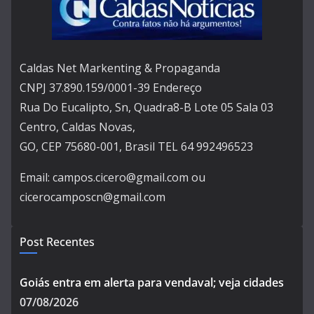
Caldas Net Markenting & Propaganda
CNPJ 37.890.159/0001-39 Endereço
Rua Do Eucalipto, Sn, Quadra8-B Lote 05 Sala 03
Centro, Caldas Novas,
GO, CEP 75680-001, Brasil TEL 64 992496523
Email: campos.cicero@gmail.com ou
cicerocamposcn@gmail.com
Post Recentes
Goiás entra em alerta para vendaval; veja cidades
07/08/2026