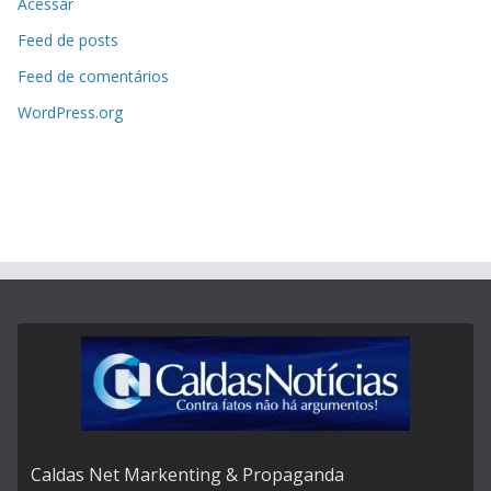
Acessar
Feed de posts
Feed de comentários
WordPress.org
Caldas Net Markenting & Propaganda