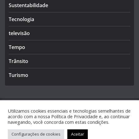
Sustentabilidade
Tecnologia
televisão
Tempo
Trânsito
Turismo
Utilizamos cookies essenciais e tecnologias semelhantes de
Copyright © 2026
Caldas Notícias
. Todos os direitos
acordo com a nossa Política de Privacidade e, ao continuar
navegando, você concorda com estas condições.
reservados.
Tema:
ColorMag
por ThemeGrill. Powered by
WordPress
.
Configurações de cookies
Aceitar