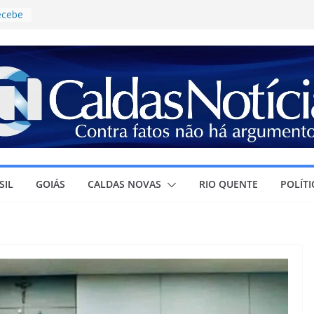
recebe
ontro
ja
ura à
r
ra o
e
ícia
ganhar
, ao
SIL
GOIÁS
CALDAS NOVAS
RIO QUENTE
POLÍTI
o
ovas
es de
ucação