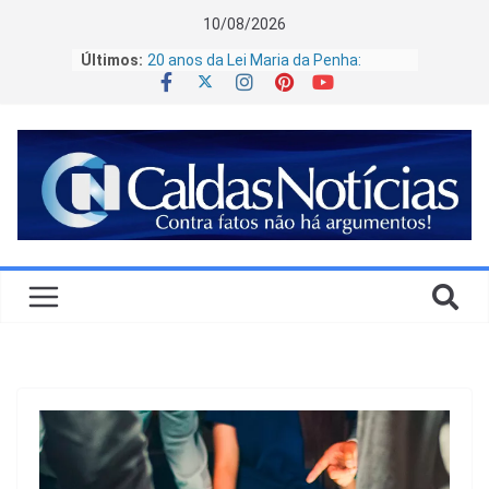
10/08/2026
Últimos:
20 anos da Lei Maria da Penha:
celebrar o quê?
Goiás amplia criação de búfalos e se
destaca como maior rebanho
bubalino do Centro-Oeste
CAPSI e SAMU promovem
capacitação sobre TEA no
atendimento pré-hospitalar
Minas Gerais sanciona lei que impõe
limite de até R$ 700 mil para shows
com verba pública
Educação em Caldas Novas se
fortalece com nova etapa da EJA e
curso técnico inédito