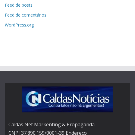
Feed de posts
Feed de comentários
WordPress.org
Caldas Net Markenting & Propaganda
CNPJ 37.890.159/0001-39 Endereço