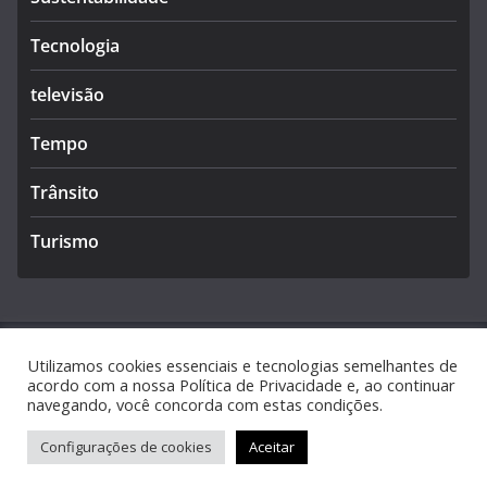
Tecnologia
televisão
Tempo
Trânsito
Turismo
Utilizamos cookies essenciais e tecnologias semelhantes de
Copyright © 2026
Caldas Notícias
. Todos os direitos
acordo com a nossa Política de Privacidade e, ao continuar
navegando, você concorda com estas condições.
reservados.
Tema:
ColorMag
por ThemeGrill. Powered by
WordPress
.
Configurações de cookies
Aceitar