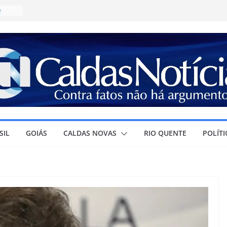
e
ícia
a
R$
irma
olar e
ura à
SIL
GOIÁS
CALDAS NOVAS
RIO QUENTE
POLÍTI
r
ra o