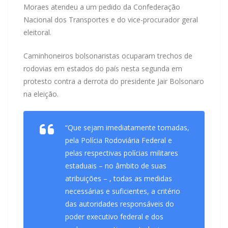
Moraes atendeu a um pedido da Confederação
Nacional dos Transportes e do vice-procurador geral
eleitoral.
Caminhoneiros bolsonaristas ocuparam trechos de
rodovias em estados do país nesta segunda em
protesto contra a derrota do presidente Jair Bolsonaro
na eleição.
“Que sejam imediatamente tomadas,
pela Polícia Rodoviária Federal e
pelas respectivas polícias militares
estaduais – no âmbito de suas
atribuições – , todas as medidas
necessárias e suficientes, a critério
das autoridades responsáveis do
poder executivo federal e dos