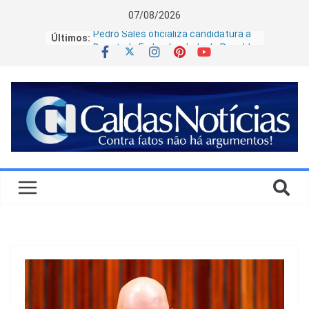
07/08/2026
Últimos:
Pedro Sales oficializa candidatura à
Deputado Federal ao lado de Ronaldo
Caiado e defende levar modelo de
gestão de Goiás para o Brasil
Goiás lidera ranking nacional de
salário médio das praças da Polícia
Militar, aponta levantamento
Veja quem são os candidatos a
governador em Goiás em 2026
Terras raras podem adicionar R$ 2,39
bilhões ao PIB de Goiás e Minas
Gerais, diz estudo da Amcham
Governo de Caldas Novas reafirma
continuidade do transporte escolar e
esclarece decisões judiciais