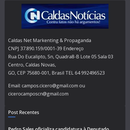
Caldas Net Markenting & Propaganda
CNPJ 37.890.159/0001-39 Endereço
Rua Do Eucalipto, Sn, Quadra8-B Lote 05 Sala 03
Centro, Caldas Novas,
GO, CEP 75680-001, Brasil TEL 64 992496523
Email: campos.cicero@gmail.com ou
cicerocamposcn@gmail.com
Post Recentes
Pedro Sales oficializa candidatura à Deputado