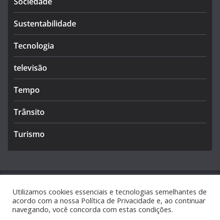
Sociedade
Sustentabilidade
Tecnologia
televisão
Tempo
Trânsito
Turismo
Utilizamos cookies essenciais e tecnologias semelhantes de
Copyright © 2026
Caldas Notícias
. Todos os direitos
acordo com a nossa Política de Privacidade e, ao continuar
reservados.
navegando, você concorda com estas condições.