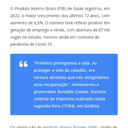
O Produto Interno Bruto (PIB) de Goiás registrou, em
2022, o maior crescimento dos últimos 12 anos, com
aumento de 6,6%. O número teve reflexo positivo em
geração de emprego e renda, com abertura de 87 mil
vagas no estado, mesmo ainda em contexto de
pandemia de Covid-19.
“Primeiro protegemos a vida. Ao
proteger a vida do cidadão, era
certeza absoluta que nós atingiríamos
essa recuperação”, comemorou o
governador Ronaldo Caiado, durante
coletiva de imprensa realizada nesta
segunda-feira (17/04), em Goiânia.
Os dados são do
Instituto Mauro Borges (IMB)
, órgão de