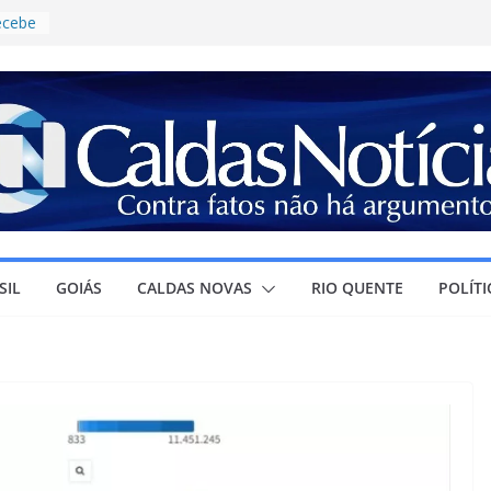
recebe
ontro
ja
ura à
r
ra o
e
ícia
ganhar
, ao
SIL
GOIÁS
CALDAS NOVAS
RIO QUENTE
POLÍTI
o
ovas
es de
ucação