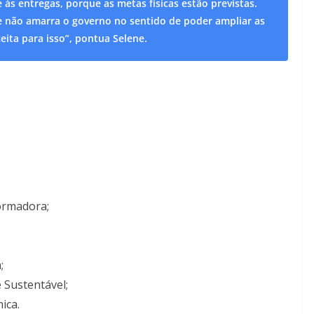
s entregas, porque as metas físicas estão previstas.
e não amarra o governo no sentido de poder ampliar as
eita para isso”, pontua Selene.
ormadora;
;
 Sustentável;
ica.