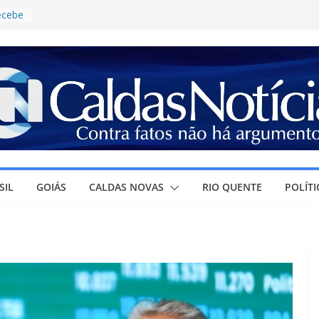
recebe
ontro
ja
ura à
r
ra o
e
ícia
ganhar
, ao
SIL
GOIÁS
CALDAS NOVAS
RIO QUENTE
POLÍTI
o
ovas
es de
ucação