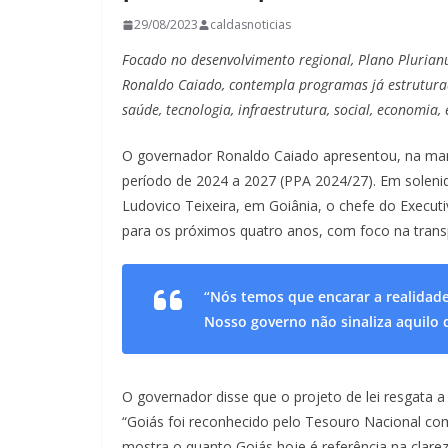
29/08/2023
caldasnoticias
Focado no desenvolvimento regional, Plano Plurian
Ronaldo Caiado, contempla programas já estruturad
saúde, tecnologia, infraestrutura, social, economia
O governador Ronaldo Caiado apresentou, na manh
período de 2024 a 2027 (PPA 2024/27). Em soleni
Ludovico Teixeira, em Goiânia, o chefe do Execut
para os próximos quatro anos, com foco na transp
“Nós temos que encarar a realidade
Nosso governo não sinaliza aquilo 
O governador disse que o projeto de lei resgata a 
“Goiás foi reconhecido pelo Tesouro Nacional co
mostra o quanto Goiás hoje é referência na clar