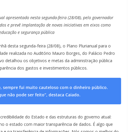
ual apresentado nesta segunda-feira (28/08), pelo governador
os e prevê implantação de novas iniciativas em eixos como
, educação e segurança pública
ã desta segunda-feira (28/08), o Plano Plurianual para o
dade realizada no Auditório Mauro Borges, do Palácio Pedro
ivo detalhou os objetivos e metas da administração pública
arência dos gastos e investimentos públicos.
, sempre fui muito cauteloso com o dinheiro público.
que não pode ser feito”, destaca Caiado.
credibilidade do Estado e das estruturas do governo atual:
mo o estado com maior transparência de dados. É algo que
eza e na transferência de informações. Nós somos o melhor do