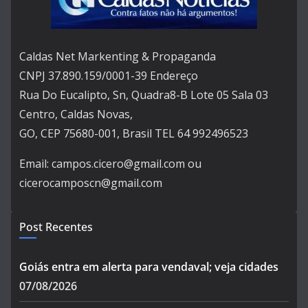
Caldas Net Markenting & Propaganda
CNPJ 37.890.159/0001-39 Endereço
Rua Do Eucalipto, Sn, Quadra8-B Lote 05 Sala 03
Centro, Caldas Novas,
GO, CEP 75680-001, Brasil TEL 64 992496523
Email: campos.cicero@gmail.com ou
cicerocamposcn@gmail.com
Post Recentes
Goiás entra em alerta para vendaval; veja cidades
07/08/2026