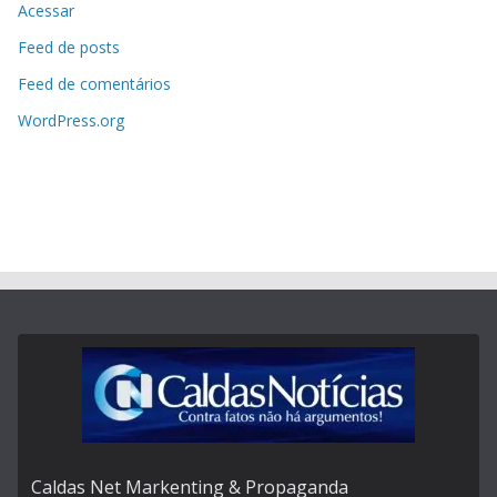
Acessar
Feed de posts
Feed de comentários
WordPress.org
Caldas Net Markenting & Propaganda