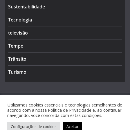
Sustentabilidade
Tecnologia
televisão
Tempo
Trânsito
Turismo
Utilizamos cookies essenciais e tecnologias semelhantes de
Copyright © 2026
Caldas Notícias
. Todos os direitos
acordo com a nossa Política de Privacidade e, ao continuar
navegando, você concorda com estas condições.
reservados.
Tema:
ColorMag
por ThemeGrill. Powered by
WordPress
.
Configurações de cookies
Aceitar