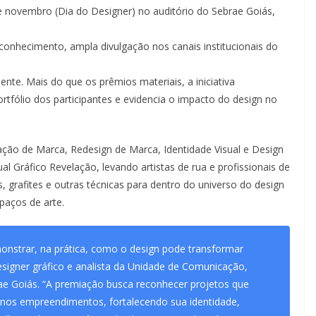
e novembro (Dia do Designer) no auditório do Sebrae Goiás,
econhecimento, ampla divulgação nos canais institucionais do
nte. Mais do que os prêmios materiais, a iniciativa
portfólio dos participantes e evidencia o impacto do design no
iação de Marca, Redesign de Marca, Identidade Visual e Design
sual Gráfico Revelação, levando artistas de rua e profissionais de
 grafites e outras técnicas para dentro do universo do design
aços de arte.
monstrar, na prática, como o design pode transformar
designer gráfico e analista da Unidade de Comunicação,
e Goiás. “A premiação busca reconhecer projetos que
nos empreendimentos, fortalecendo sua identidade,