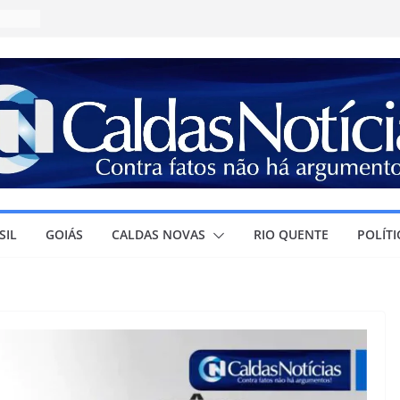
JA e
:
daval;
as
estino
SIL
GOIÁS
CALDAS NOVAS
RIO QUENTE
POLÍTI