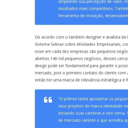
ampliando sua percepção de valor, me
resultados mais competitivos. També
ferramenta de inovação, desenvolvim
De acordo com o também designer e analista da 
Sistema Sebrae sobre Atividades Empresariais, c
nove em cada dez empresas são pequenos negóci
abertos 146 mil pequenos negócios, desses cerca 
design pode ser fundamental para garantir o po
mercado, pois o primeiro contato do cliente com 
então ter uma marca de relevância estratégica é f
“O prêmio tenta aproximar os peque
seus projetos de marca identidade vi
iniciando suas carreiras e vice-vers
de mercado carente e que acredita qu