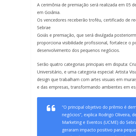
A cerimônia de premiação será realizada em 05 d
em Goiânia.
Os vencedores receberão troféu, certificado de r
Sebrae
Goiás e premiação, que será divulgada posteriorme
proporciona visibilidade profissional, fortalece o 
desenvolvimento dos pequenos negócios.
Serão quatro categorias principais em disputa: Cr
Universitário, e uma categoria especial: Artista Vi
design que trabalham com artes visuais em murais,
e das empresas, transformando ambientes em esp
“O principal objetivo do prêmio é de
negócios”, explica Rodrigo Oliveira, 
Marketing e Eventos (UCME) do Sebra
geraram impacto positivo para peque