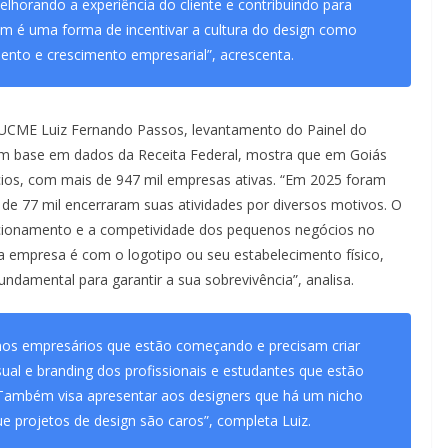
lhorando a experiência do cliente e contribuindo para
m é uma forma de incentivar a cultura do design como
ento e crescimento empresarial”, acrescenta.
UCME Luiz Fernando Passos, levantamento do Painel do
om base em dados da Receita Federal, mostra que em Goiás
os, com mais de 947 mil empresas ativas. “Em 2025 foram
de 77 mil encerraram suas atividades por diversos motivos. O
sicionamento e a competividade dos pequenos negócios no
a empresa é com o logotipo ou seu estabelecimento físico,
undamental para garantir a sua sobrevivência”, analisa.
nos empresários que estão começando e precisam criar
sual e branding dos profissionais e estudantes que estão
a. Também visa apresentar aos designers que há um nicho
e projetos de design são caros”, completa Luiz.