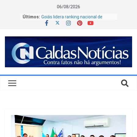
06/08/2026
Últimos:
Goiás lidera ranking nacional de
salário médio das praças da Polícia
Militar, aponta levantamento
Veja quem são os candidatos a
governador em Goiás em 2026
Terras raras podem adicionar R$ 2,39
bilhões ao PIB de Goiás e Minas
Gerais, diz estudo da Amcham
Governo de Caldas Novas reafirma
continuidade do transporte escolar e
esclarece decisões judiciais
Pedro Sales oficializa candidatura à
Deputado Federal ao lado de Ronaldo
Caiado e defende levar modelo de
gestão de Goiás para o Brasil