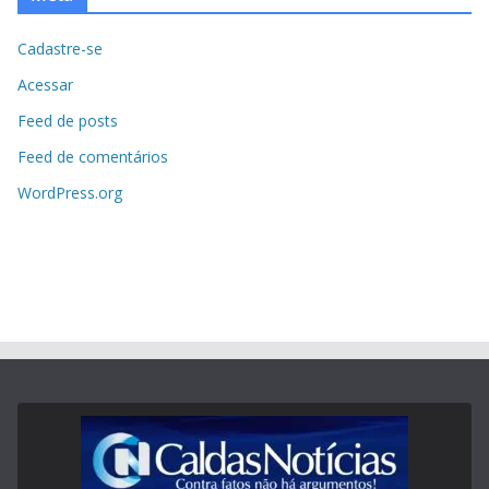
Cadastre-se
Acessar
Feed de posts
Feed de comentários
WordPress.org