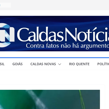
e
ícia
a
R$
irma
olar e
ura à
SIL
GOIÁS
CALDAS NOVAS
RIO QUENTE
POLÍTI
r
ra o