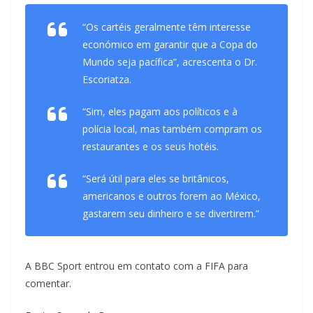
“Os cartéis geralmente têm interesse
económico em garantir que a Copa do
Mundo seja pacífica”, acrescenta o Dr.
Escoriatza.
“Sim, eles pagam aos políticos e à
polícia local, mas também compram os
restaurantes e os seus hotéis.
“Será útil para eles se britânicos,
americanos e outros forem ao México,
gastarem seu dinheiro e se divertirem.”
A BBC Sport entrou em contato com a FIFA para
comentar.