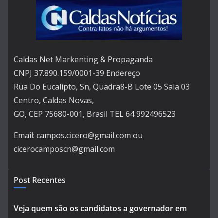
Caldas Net Markenting & Propaganda
CNPJ 37.890.159/0001-39 Endereço
Rua Do Eucalipto, Sn, Quadra8-B Lote 05 Sala 03
Centro, Caldas Novas,
GO, CEP 75680-001, Brasil TEL 64 992496523
Email: campos.cicero@gmail.com ou
cicerocamposcn@gmail.com
Post Recentes
Veja quem são os candidatos a governador em