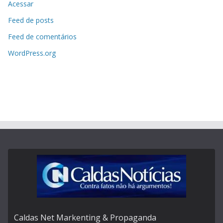
Acessar
Feed de posts
Feed de comentários
WordPress.org
Caldas Net Markenting & Propaganda