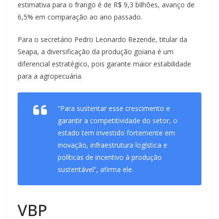
estimativa para o frango é de R$ 9,3 bilhões, avanço de
6,5% em comparação ao ano passado.
Para o secretário Pedro Leonardo Rezende, titular da
Seapa, a diversificação da produção goiana é um
diferencial estratégico, pois garante maior estabilidade
para a agropecuária.
“Para sustentar esse crescimento e
garantir a competitividade do setor, o
estado tem investido fortemente em
inovação, infraestrutura logística e
políticas de incentivo à produção
sustentável”, afirma ele.
VBP