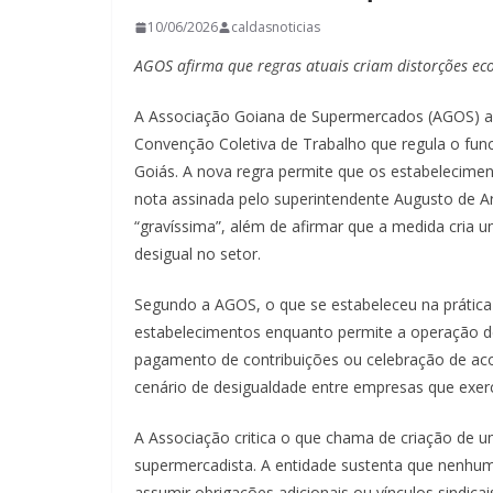
10/06/2026
caldasnoticias
AGOS afirma que regras atuais criam distorções ec
A Associação Goiana de Supermercados (AGOS) anun
Convenção Coletiva de Trabalho que regula o f
Goiás. A nova regra permite que os estabelecim
nota assinada pelo superintendente Augusto de Ar
“gravíssima”, além de afirmar que a medida cria
desigual no setor.
Segundo a AGOS, o que se estabeleceu na prática
estabelecimentos enquanto permite a operação de
pagamento de contribuições ou celebração de acor
cenário de desigualdade entre empresas que exe
A Associação critica o que chama de criação de um
supermercadista. A entidade sustenta que nenhuma
assumir obrigações adicionais ou vínculos sindic