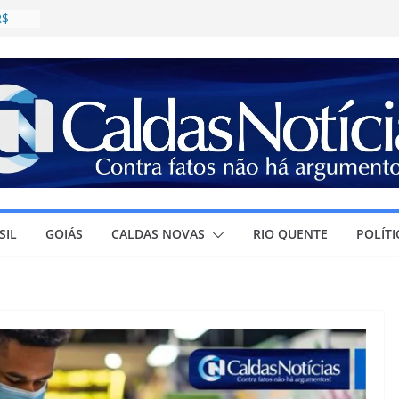
R$
daval;
as
estino
a
SIL
GOIÁS
CALDAS NOVAS
RIO QUENTE
POLÍTI