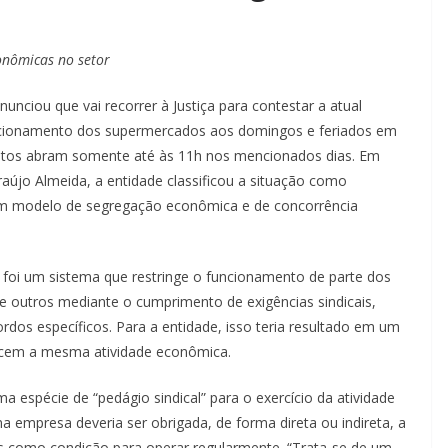
onômicas no setor
ciou que vai recorrer à Justiça para contestar a atual
uncionamento dos supermercados aos domingos e feriados em
entos abram somente até às 11h nos mencionados dias. Em
aújo Almeida, a entidade classificou a situação como
 um modelo de segregação econômica e de concorrência
 foi um sistema que restringe o funcionamento de parte dos
 outros mediante o cumprimento de exigências sindicais,
dos específicos. Para a entidade, isso teria resultado em um
rcem a mesma atividade econômica.
a espécie de “pedágio sindical” para o exercício da atividade
 empresa deveria ser obrigada, de forma direta ou indireta, a
ais como condição para operar regularmente. “Trata-se de um