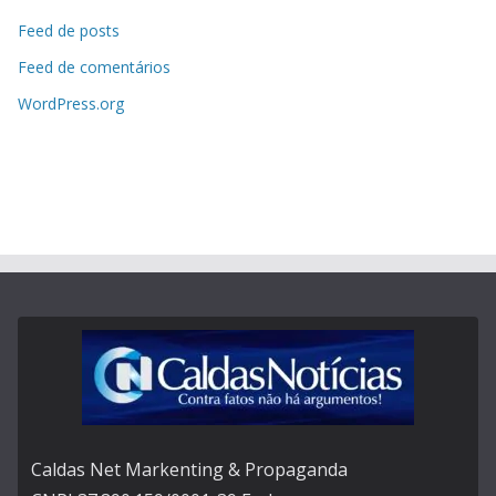
Feed de posts
Feed de comentários
WordPress.org
Caldas Net Markenting & Propaganda