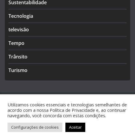
Sustentabilidade
Tecnologia
televisão
Tempo
Trânsito
Turismo
Utilizamos cookies essenciais e tecnologias semelhantes de
Copyright © 2026
Caldas Notícias
. Todos os direitos
acordo com a nossa Política de Privacidade e, ao continuar
navegando, você concorda com estas condições.
reservados.
Tema:
ColorMag
por ThemeGrill. Powered by
WordPress
.
Configurações de cookies
Aceitar