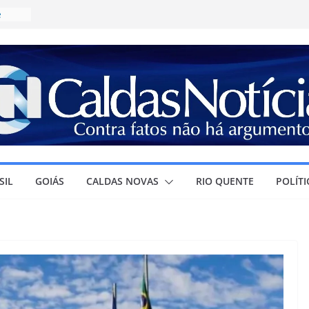
e
ícia
a
R$
irma
olar e
ura à
SIL
GOIÁS
CALDAS NOVAS
RIO QUENTE
POLÍTI
r
ra o