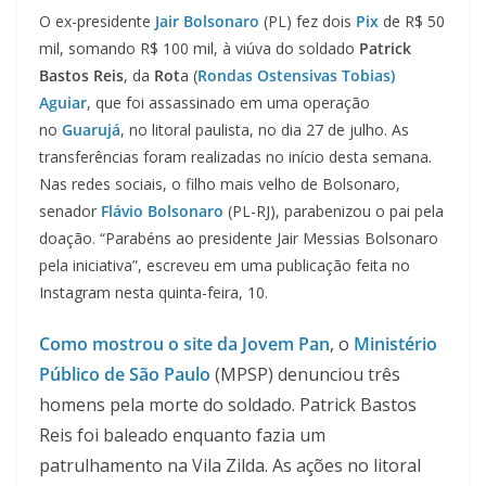
O ex-presidente
Jair Bolsonaro
(PL) fez dois
Pix
de R$ 50
mil, somando R$ 100 mil, à viúva do soldado
Patrick
Bastos Reis
, da
Rot
a (
Rondas Ostensivas Tobias)
Aguiar
, que foi assassinado em uma operação
no
Guarujá
, no litoral paulista, no dia 27 de julho. As
transferências foram realizadas no início desta semana.
Nas redes sociais, o filho mais velho de Bolsonaro,
senador
Flávio Bolsonaro
(PL-RJ), parabenizou o pai pela
doação. “Parabéns ao presidente Jair Messias Bolsonaro
pela iniciativa”, escreveu em uma publicação feita no
Instagram nesta quinta-feira, 10.
Como mostrou o site da Jovem Pan
, o
Ministério
Público de São Paulo
(MPSP) denunciou três
homens pela morte do soldado. Patrick Bastos
Reis foi baleado enquanto fazia um
patrulhamento na Vila Zilda. As ações no litoral