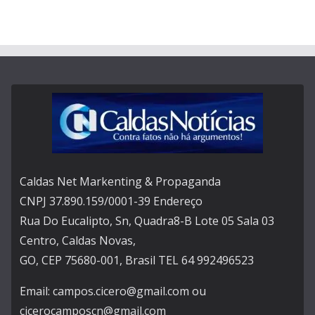
Caldas Net Markenting & Propaganda
CNPJ 37.890.159/0001-39 Endereço
Rua Do Eucalipto, Sn, Quadra8-B Lote 05 Sala 03
Centro, Caldas Novas,
GO, CEP 75680-001, Brasil TEL 64 992496523
Email: campos.cicero@gmail.com ou
cicerocamposcn@gmail.com