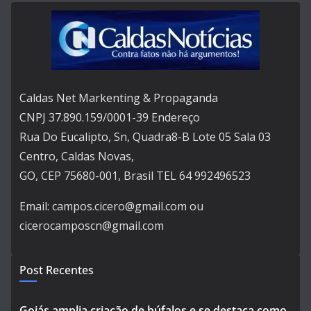
Caldas Net Markenting & Propaganda
CNPJ 37.890.159/0001-39 Endereço
Rua Do Eucalipto, Sn, Quadra8-B Lote 05 Sala 03
Centro, Caldas Novas,
GO, CEP 75680-001, Brasil TEL 64 992496523
Email: campos.cicero@gmail.com ou
cicerocamposcn@gmail.com
Post Recentes
Goiás amplia criação de búfalos e se destaca como