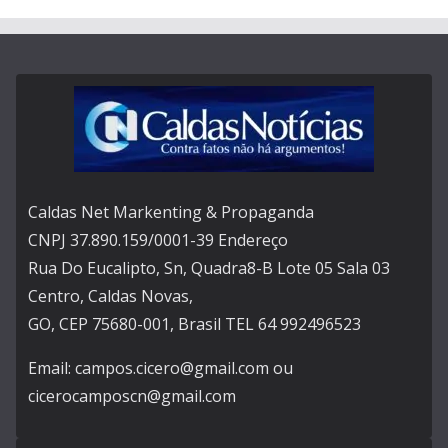
Caldas Net Markenting & Propaganda
CNPJ 37.890.159/0001-39 Endereço
Rua Do Eucalipto, Sn, Quadra8-B Lote 05 Sala 03
Centro, Caldas Novas,
GO, CEP 75680-001, Brasil TEL 64 992496523
Email: campos.cicero@gmail.com ou
cicerocamposcn@gmail.com