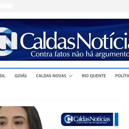
:
s e se
 impõe
shows
JA e
SIL
GOIÁS
CALDAS NOVAS
RIO QUENTE
POLÍTI