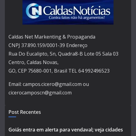
Caldas Net Markenting & Propaganda
CNPJ 37.890.159/0001-39 Endereço
Rua Do Eucalipto, Sn, Quadra8-B Lote 05 Sala 03
Centro, Caldas Novas,
GO, CEP 75680-001, Brasil TEL 64 992496523
Email: campos.cicero@gmail.com ou
cicerocamposcn@gmail.com
Post Recentes
Goiás entra em alerta para vendaval; veja cidades