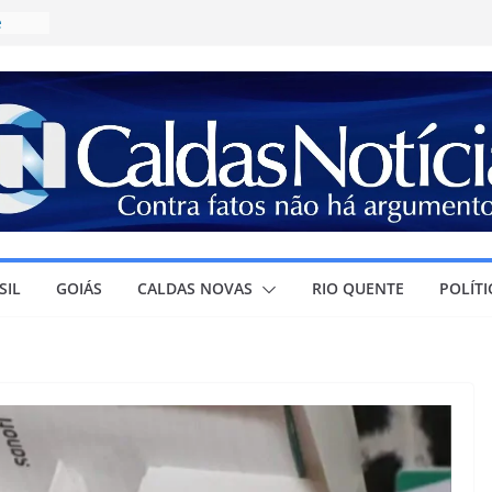
e
ícia
a
R$
irma
olar e
ura à
SIL
GOIÁS
CALDAS NOVAS
RIO QUENTE
POLÍTI
r
ra o