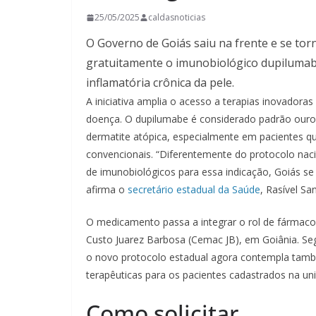
25/05/2025
caldasnoticias
O Governo de Goiás saiu na frente e se torn
gratuitamente o imunobiológico dupilumab
inflamatória crônica da pele.
A iniciativa amplia o acesso a terapias inovadora
doença. O dupilumabe é considerado padrão ouro
dermatite atópica, especialmente em pacientes
convencionais. “Diferentemente do protocolo nac
de imunobiológicos para essa indicação, Goiás se
afirma o
secretário estadual da Saúde
, Rasível Sa
O medicamento passa a integrar o rol de fármacos
Custo Juarez Barbosa (Cemac JB), em Goiânia. Seg
o novo protocolo estadual agora contempla tam
terapêuticas para os pacientes cadastrados na un
Como solicitar