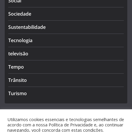
Social
Sociedade
Sustentabilidade
Tecnologia
televisão
Tempo
Trânsito
Turismo
Utilizamos cookies essenciais e tecnologias semelhantes de
acordo com a nossa Política de Privacidade e, ao continuar
navegando, você concorda com estas condições.
Copyright © 2026
Caldas Notícias
. Todos os direitos