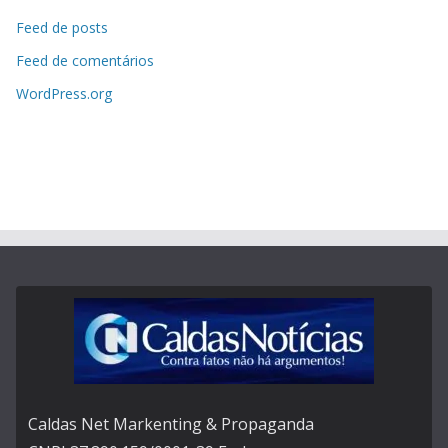
Feed de posts
Feed de comentários
WordPress.org
Caldas Net Markenting & Propaganda