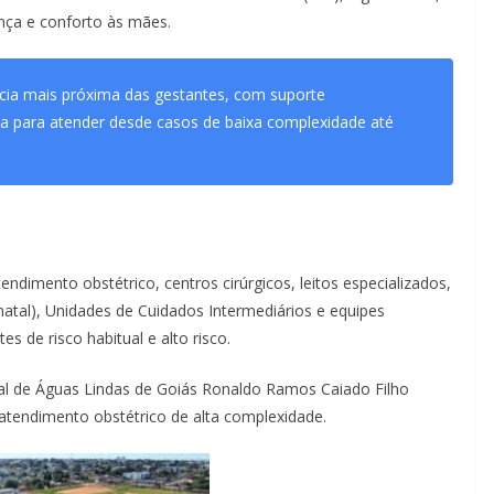
nça e conforto às mães.
cia mais próxima das gestantes, com suporte
ada para atender desde casos de baixa complexidade até
dimento obstétrico, centros cirúrgicos, leitos especializados,
atal), Unidades de Cuidados Intermediários e equipes
s de risco habitual e alto risco.
ual de Águas Lindas de Goiás Ronaldo Ramos Caiado Filho
 atendimento obstétrico de alta complexidade.