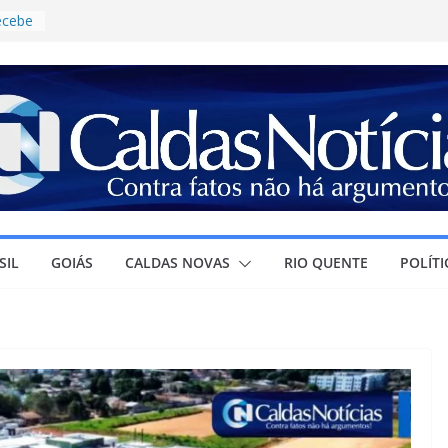
recebe
ontro
ja
ura à
r
ra o
e
ícia
ganhar
, ao
SIL
GOIÁS
CALDAS NOVAS
RIO QUENTE
POLÍTI
o
ovas
es de
ucação