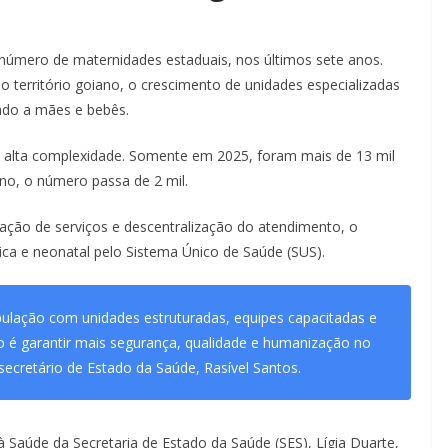
número de maternidades estaduais, nos últimos sete anos.
no território goiano, o crescimento de unidades especializadas
ado a mães e bebês.
e alta complexidade. Somente em 2025, foram mais de 13 mil
ano, o número passa de 2 mil.
ação de serviços e descentralização do atendimento, o
ica e neonatal pelo Sistema Único de Saúde (SUS).
ulação com unidades estruturadas, equipes capacitadas e
o é garantir mais segurança, qualidade e humanização no
ecretário de Estado da Saúde, Rasível Santos.
 à Saúde da Secretaria de Estado da Saúde (SES), Lígia Duarte,