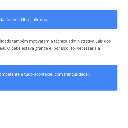
ida do meu filho”, afirmou.
lidade também motivaram a técnica administrativa Laís dos
eal. O bebê estava grande e, por isso, foi necessária a
 competente e tudo aconteceu com tranquilidade”,