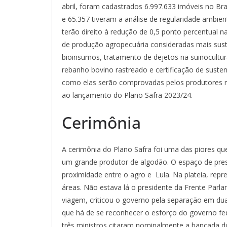
abril, foram cadastrados 6.997.633 imóveis no Bra
e 65.357 tiveram a análise de regularidade ambie
terão direito à redução de 0,5 ponto percentual n
de produção agropecuária consideradas mais sust
bioinsumos, tratamento de dejetos na suinocultura
rebanho bovino rastreado e certificação de susten
como elas serão comprovadas pelos produtores rur
ao lançamento do Plano Safra 2023/24.
Cerimônia
A cerimônia do Plano Safra foi uma das piores
um grande produtor de algodão. O espaço de pres
proximidade entre o agro e Lula. Na plateia, rep
áreas. Não estava lá o presidente da Frente Parl
viagem, criticou o governo pela separação em du
que há de se reconhecer o esforço do governo fed
três ministros citaram nominalmente a bancada d