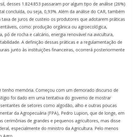
sil, desses 1.824.853 passaram por algum tipo de análise (26%)
ntal concluída, ou seja, 0,93%. Além da análise do CAR, também
a taxa de juros de custeio os produtores que adotarem práticas
entáveis, como: produção orgânica ou agroecológica,
, pó de rocha e calcário, energia renovável na avicultura,
tabilidade. A definição dessas práticas e a regulamentação de
ais junto às instituições financeiras, ocorrerá posteriormente
 que tenho memória. Começou com um demorado discurso de
tígio foi dado em uma tentativa do governo de mostrar
resentantes de setores como algodão, alho e outras poucas
amentar da Agropecuária (FPA), Pedro Lupion, que de longe, em
as cerimônias de grandes e pequenos agricultores, mas disse
eral, especialmente do ministro da Agricultura. Pelo menos
o Agro.