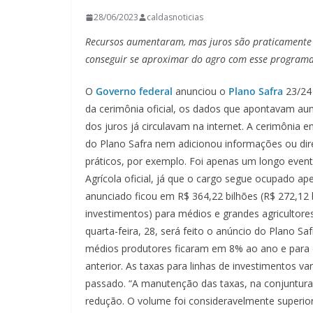
28/06/2023
caldasnoticias
Recursos aumentaram, mas juros são praticamente ig
conseguir se aproximar do agro com esse program
O
Governo federal
anunciou o
Plano Safra
23/24 
da cerimônia oficial, os dados que apontavam a
dos juros já circulavam na internet. A cerimôni
do Plano Safra nem adicionou informações ou dire
práticos, por exemplo. Foi apenas um longo evento
Agrícola oficial, já que o cargo segue ocupado 
anunciado ficou em R$ 364,22 bilhões (R$ 272,12 b
investimentos) para médios e grandes agricultor
quarta-feira, 28, será feito o anúncio do Plano Saf
médios produtores ficaram em 8% ao ano e para o
anterior. As taxas para linhas de investimentos 
passado. “A manutenção das taxas, na conjuntura 
redução. O volume foi consideravelmente superior