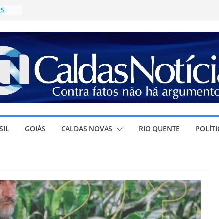
R$
daval;
as
estino
a
SIL
GOIÁS
CALDAS NOVAS
RIO QUENTE
POLÍTI