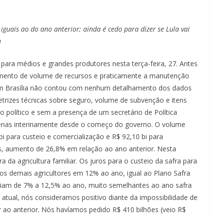
uais ao do ano anterior; ainda é cedo para dizer se Lula vai
a
para médios e grandes produtores nesta terça-feira, 27. Antes
umento de volume de recursos e praticamente a manutenção
a em Brasília não contou com nenhum detalhamento dos dados
trizes técnicas sobre seguro, volume de subvenção e itens
 político e sem a presença de um secretário de Política
apenas interinamente desde o começo do governo. O volume
i para custeio e comercialização e R$ 92,10 bi para
es, aumento de 26,8% em relação ao ano anterior. Nesta
ra da agricultura familiar. Os juros para o custeio da safra para
s demais agricultores em 12% ao ano, igual ao Plano Safra
variam de 7% a 12,5% ao ano, muito semelhantes ao ano safra
atual, nós consideramos positivo diante da impossibilidade de
 ao anterior. Nós havíamos pedido R$ 410 bilhões (veio R$