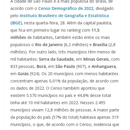
A cidade de São Paulo é a mais populosa do Brasil, de
acordo com o
Censo Demográfico de 2022
, divulgado
pelo
Instituto Brasileiro de Geografia e Estatística
(IBGE)
, nesta quarta-feira, 28. Além da capital paulista,
que fica em primeiro lugar no ranking com
11,5
milhões
de habitantes, também estão entre os mais
populosos o
Rio de Janeiro
(6,2 milhões) e
Brasília
(2,8
milhões). Por outro lado, três municípios têm menos de
mil habitantes:
Serra da Saudade
, em
Minas Gerais
, com
833 pessoas,
Borá
, em
São Paulo
(907), e
Anhanguera
,
em
Goiás
(924). Os 20 municípios com menos habitantes
concentram apenas 0,01% da população, de acordo com
os dados de 2022. O Censo também apontou que
existem 5.570 municípios no país e 44,8% desse total
tinha até 10 mil habitantes em 2022. Nesses 2.495
municípios viviam 12,8 milhões de pessoas. A maior parte
da população do país (57% do total) habitava apenas 319
municípios, o que, de acordo com o Censo, evidencia que