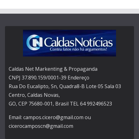
Caldas Net Markenting & Propaganda
CNPJ 37.890.159/0001-39 Endereço
Rua Do Eucalipto, Sn, Quadra8-B Lote 05 Sala 03
Centro, Caldas Novas,
GO, CEP 75680-001, Brasil TEL 64 992496523
Email: campos.cicero@gmail.com ou
cicerocamposcn@gmail.com